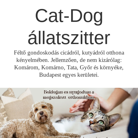
Skip
Cat-Dog
to
content
állatszitter
Féltő gondoskodás cicádról, kutyádról otthona
kényelmében. Jellemzően, de nem kizárólag:
Komárom, Komárno, Tata, Győr és környéke,
Budapest egyes kerületei.