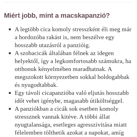
Miért jobb, mint a macskapanzió?
A legtöbb cica komoly stresszként éli meg már
a hordozóba rakást is, nem beszélve egy
hosszabb utazásról a panzióig.
A szobacicák általában félnek az idegen
helyektől, így a legkomfortosabb számukra, ha
otthonuk kényelmében maradhatnak. A
megszokott környezetben sokkal boldogabbak
és nyugodtabbak.
Egy távoli cicapanzióba való eljutás hosszabb
időt vehet igénybe, magasabb útiköltséggel.
A panziókban a cicák sok esetben komoly
stressznek vannak kitéve. A többi állat
nyugtalansága, esetleges agresszivitása miatt
félelemben tölthetik azokat a napokat, amíg