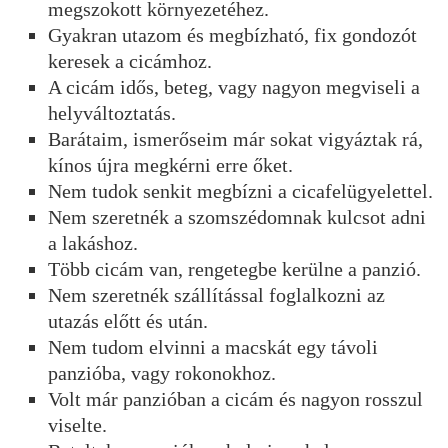
megszokott környezetéhez.
Gyakran utazom és megbízható, fix gondozót
keresek a cicámhoz.
A cicám idős, beteg, vagy nagyon megviseli a
helyváltoztatás.
Barátaim, ismerőseim már sokat vigyáztak rá,
kínos újra megkérni erre őket.
Nem tudok senkit megbízni a cicafelügyelettel.
Nem szeretnék a szomszédomnak kulcsot adni
a lakáshoz.
Több cicám van, rengetegbe kerülne a panzió.
Nem szeretnék szállítással foglalkozni az
utazás előtt és után.
Nem tudom elvinni a macskát egy távoli
panzióba, vagy rokonokhoz.
Volt már panzióban a cicám és nagyon rosszul
viselte.