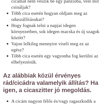
cicámat nem veszik be egy panzióba, vele mit
csináljak?
Több cica esetén hogyan oldjam meg az
odaszállításukat?
Hogy fognak telni a napjai idegen
környezetben, sok idegen macska és új szagok
között?
Vajon lelkileg mennyire viseli meg ez az
egész?
Több cica esetén egy vagyonba fog kerülni az
elhelyezésük.
Az alábbiak közül érvényes
rád/cicádra valamelyik állítás? Ha
igen, a cicaszitter jó megoldás.
A cicám nagyon félős és/vagy ragaszkodik a