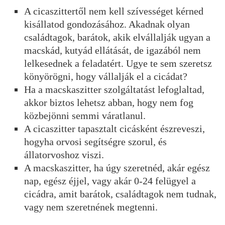
A cicaszittertől nem kell szívességet kérned
kisállatod gondozásához. Akadnak olyan
családtagok, barátok, akik elvállalják ugyan a
macskád, kutyád ellátását, de igazából nem
lelkesednek a feladatért. Ugye te sem szeretsz
könyörögni, hogy vállalják el a cicádat?
Ha a macskaszitter szolgáltatást lefoglaltad,
akkor biztos lehetsz abban, hogy nem fog
közbejönni semmi váratlanul.
A cicaszitter tapasztalt cicásként észreveszi,
hogyha orvosi segítségre szorul, és
állatorvoshoz viszi.
A macskaszitter, ha úgy szeretnéd, akár egész
nap, egész éjjel, vagy akár 0-24 felügyel a
cicádra, amit barátok, családtagok nem tudnak,
vagy nem szeretnének megtenni.