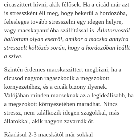
cicaszittert hívni, akik félősek. Ha a cicád már azt
is stresszként éli meg, hogy bekerül a hordozóba,
felesleges tovább stresszelni egy idegen helyre,
vagy macskapanzióba szállítással is.
Állatorvostól
hallottam olyan esetről, amikor a macska annyira
stresszelt költözés során, hogy a hordozóban leállt
a szíve.
Szintén érdemes macskaszittert megbízni, ha a
cicusod nagyon ragaszkodik a megszokott
környezetéhez, és a cicák bizony ilyenek.
Valójában minden macseknak az a legideálisabb, ha
a megszokott környezetében maradhat. Nincs
stressz, nem találkozik idegen szagokkal, más
állatokkal, akik nagyon zavarnák őt.
Ráadásul 2-3 macskától már sokkal