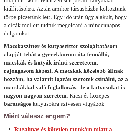
tulajdonosként rendszeresen jártam kutyákkal
kiállításokra. Aztán amikor társasházba költöztünk
törpe picserünk lett. Egy idő után úgy alakult, hogy
a cicák mellett tudtuk megoldani a mindennapos
dolgainkat.
Macskaszitter és kutyaszitter szolgáltatásom
alapját tehát a gyerekkorom óta fennálló,
macskák és kutyák iránti szeretetem,
rajongásom képezi. A macskák közelebb állnak
hozzám, ha valamit igazán szeretek csinálni, az a
macskákkal való foglalkozás, de a kutyusokat is
nagyon-nagyon szeretem.
Kicsi és közepes,
barátságos
kutyusokra szívesen vigyázok.
Miért válassz engem?
Rugalmas és kötetlen munkám miatt a