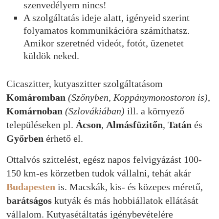
szenvedélyem nincs!
A szolgáltatás ideje alatt, igényeid szerint
folyamatos kommunikációra számíthatsz.
Amikor szeretnéd videót, fotót, üzenetet
küldök neked.
Cicaszitter, kutyaszitter szolgáltatásom
Komáromban
(Szőnyben, Koppánymonostoron is)
,
Komárnoban
(Szlovákiában)
ill. a környező
településeken pl.
Ácson
,
Almásfüzitőn
,
Tatán
és
Győrben
érhető el.
Ottalvós szittelést, egész napos felvigyázást 100-
150 km-es körzetben tudok vállalni, tehát akár
Budapesten
is. Macskák, kis- és közepes méretű,
barátságos
kutyák és más hobbiállatok ellátását
vállalom. Kutyasétáltatás igénybevételére