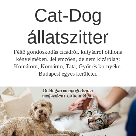
Skip
Cat-Dog
to
content
állatszitter
Féltő gondoskodás cicádról, kutyádról otthona
kényelmében. Jellemzően, de nem kizárólag:
Komárom, Komárno, Tata, Győr és környéke,
Budapest egyes kerületei.