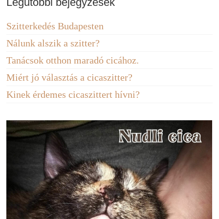
Legutóbbi bejegyzések
Szitterkedés Budapesten
Nálunk alszik a szitter?
Tanácsok otthon maradó cicához.
Miért jó választás a cicaszitter?
Kinek érdemes cicaszittert hívni?