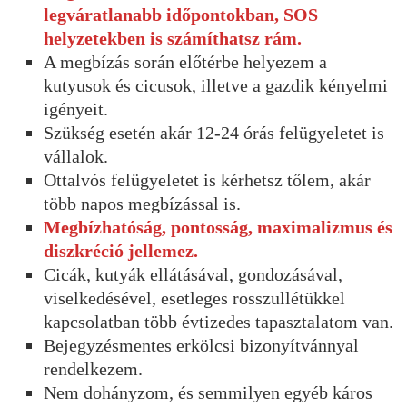
legváratlanabb időpontokban, SOS
helyzetekben is számíthatsz rám.
A megbízás során előtérbe helyezem a
kutyusok és cicusok, illetve a gazdik kényelmi
igényeit.
Szükség esetén akár 12-24 órás felügyeletet is
vállalok.
Ottalvós felügyeletet is kérhetsz tőlem, akár
több napos megbízással is.
Megbízhatóság, pontosság, maximalizmus és
diszkréció jellemez.
Cicák, kutyák ellátásával, gondozásával,
viselkedésével, esetleges rosszullétükkel
kapcsolatban több évtizedes tapasztalatom van.
Bejegyzésmentes erkölcsi bizonyítvánnyal
rendelkezem.
Nem dohányzom, és semmilyen egyéb káros