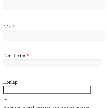
Név
*
E-mail cím
*
Honlap
A nevem, e-mail címem, és weboldalcímem