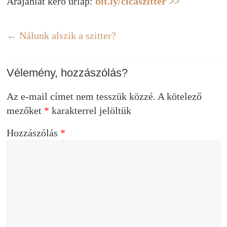
Árajánlat kérő űrlap:
bit.ly/cicaszitter >>
←
Nálunk alszik a szitter?
Vélemény, hozzászólás?
Az e-mail címet nem tesszük közzé.
A kötelező
mezőket
*
karakterrel jelöltük
Hozzászólás
*