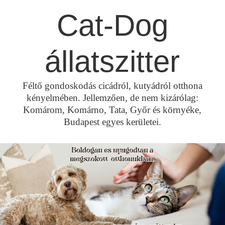
Skip
Cat-Dog
to
content
állatszitter
Féltő gondoskodás cicádról, kutyádról otthona
kényelmében. Jellemzően, de nem kizárólag:
Komárom, Komárno, Tata, Győr és környéke,
Budapest egyes kerületei.