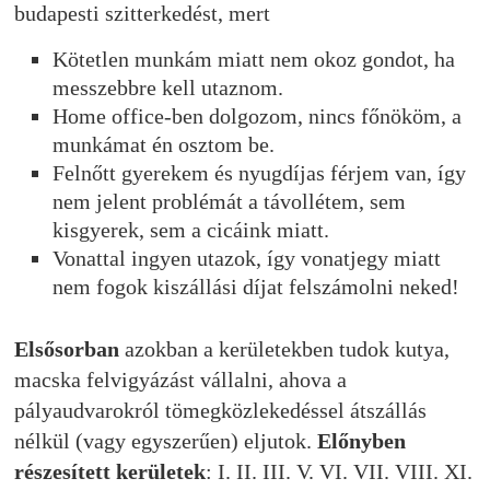
budapesti szitterkedést, mert
Kötetlen munkám miatt nem okoz gondot, ha
messzebbre kell utaznom.
Home office-ben dolgozom, nincs főnököm, a
munkámat én osztom be.
Felnőtt gyerekem és nyugdíjas férjem van, így
nem jelent problémát a távollétem, sem
kisgyerek, sem a cicáink miatt.
Vonattal ingyen utazok, így vonatjegy miatt
nem fogok kiszállási díjat felszámolni neked!
Elsősorban
azokban a kerületekben tudok kutya,
macska felvigyázást vállalni, ahova a
pályaudvarokról tömegközlekedéssel átszállás
nélkül (vagy egyszerűen) eljutok.
Előnyben
részesített kerületek
: I. II. III. V. VI. VII. VIII. XI.